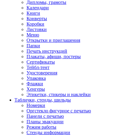
Дипломы, грамоты
Календари
Книги
Конверты
Коробки
Листовки
Меню
Открытки и приглашения
Папки
Печать инструкций
Плакаты, афиши, постеры
Сертификаты
Тейбл-тент
Удостоверения
Упаковка
Флажки
Хенгеры
Этикетки, стикеры и наклейки
Таблички, стенды, шильды
Номерки
Оргстекло фигурное с печатью
Панели с печатью
Планы эвакуации
Режим работы
Стенды информации