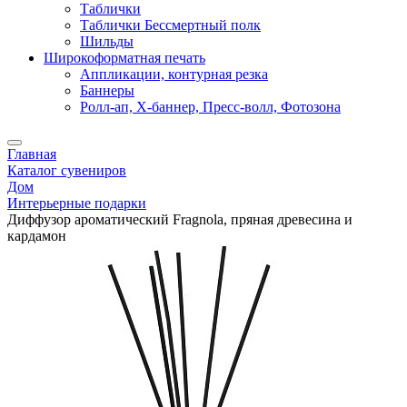
Таблички
Таблички Бессмертный полк
Шильды
Широкоформатная печать
Аппликации, контурная резка
Баннеры
Ролл-ап, X-баннер, Пресс-волл, Фотозона
Главная
Каталог сувениров
Дом
Интерьерные подарки
Диффузор ароматический Fragnola, пряная древесина и
кардамон