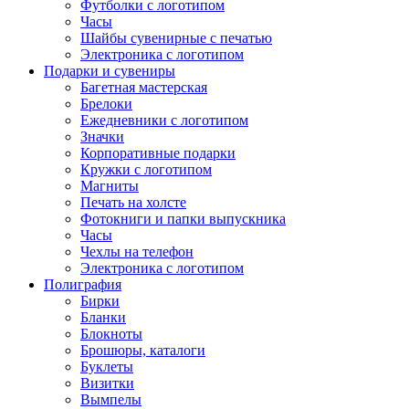
Футболки с логотипом
Часы
Шайбы сувенирные с печатью
Электроника с логотипом
Подарки и сувениры
Багетная мастерская
Брелоки
Ежедневники с логотипом
Значки
Корпоративные подарки
Кружки с логотипом
Магниты
Печать на холсте
Фотокниги и папки выпускника
Часы
Чехлы на телефон
Электроника с логотипом
Полиграфия
Бирки
Бланки
Блокноты
Брошюры, каталоги
Буклеты
Визитки
Вымпелы