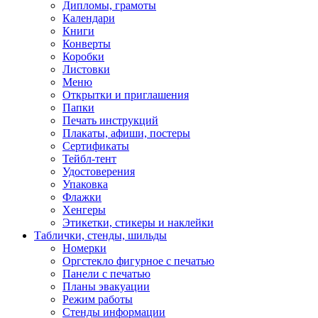
Дипломы, грамоты
Календари
Книги
Конверты
Коробки
Листовки
Меню
Открытки и приглашения
Папки
Печать инструкций
Плакаты, афиши, постеры
Сертификаты
Тейбл-тент
Удостоверения
Упаковка
Флажки
Хенгеры
Этикетки, стикеры и наклейки
Таблички, стенды, шильды
Номерки
Оргстекло фигурное с печатью
Панели с печатью
Планы эвакуации
Режим работы
Стенды информации