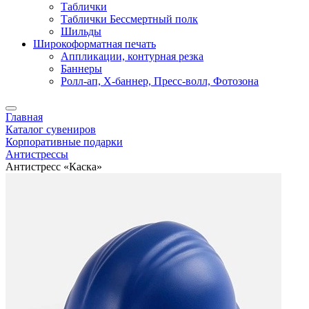
Таблички
Таблички Бессмертный полк
Шильды
Широкоформатная печать
Аппликации, контурная резка
Баннеры
Ролл-ап, X-баннер, Пресс-волл, Фотозона
Главная
Каталог сувениров
Корпоративные подарки
Антистрессы
Антистресс «Каска»