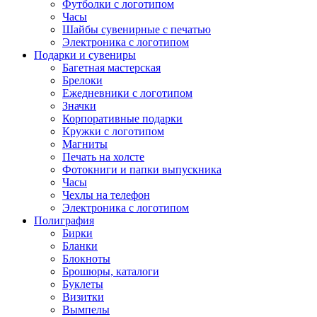
Футболки с логотипом
Часы
Шайбы сувенирные с печатью
Электроника с логотипом
Подарки и сувениры
Багетная мастерская
Брелоки
Ежедневники с логотипом
Значки
Корпоративные подарки
Кружки с логотипом
Магниты
Печать на холсте
Фотокниги и папки выпускника
Часы
Чехлы на телефон
Электроника с логотипом
Полиграфия
Бирки
Бланки
Блокноты
Брошюры, каталоги
Буклеты
Визитки
Вымпелы