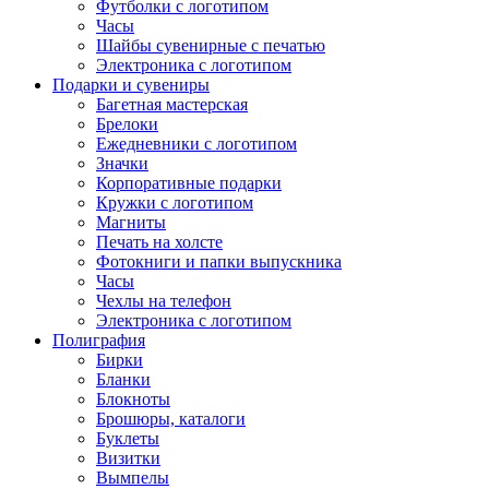
Футболки с логотипом
Часы
Шайбы сувенирные с печатью
Электроника с логотипом
Подарки и сувениры
Багетная мастерская
Брелоки
Ежедневники с логотипом
Значки
Корпоративные подарки
Кружки с логотипом
Магниты
Печать на холсте
Фотокниги и папки выпускника
Часы
Чехлы на телефон
Электроника с логотипом
Полиграфия
Бирки
Бланки
Блокноты
Брошюры, каталоги
Буклеты
Визитки
Вымпелы