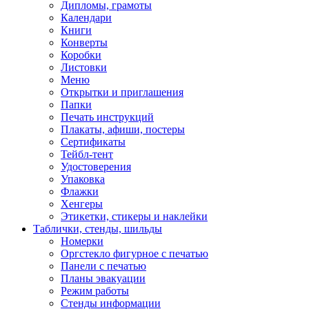
Дипломы, грамоты
Календари
Книги
Конверты
Коробки
Листовки
Меню
Открытки и приглашения
Папки
Печать инструкций
Плакаты, афиши, постеры
Сертификаты
Тейбл-тент
Удостоверения
Упаковка
Флажки
Хенгеры
Этикетки, стикеры и наклейки
Таблички, стенды, шильды
Номерки
Оргстекло фигурное с печатью
Панели с печатью
Планы эвакуации
Режим работы
Стенды информации