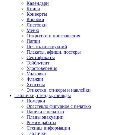
Календари
Книги
Конверты
Коробки
Листовки
Меню
Открытки и приглашения
Папки
Печать инструкций
Плакаты, афиши, постеры
Сертификаты
Тейбл-тент
Удостоверения
Упаковка
Флажки
Хенгеры
Этикетки, стикеры и наклейки
Таблички, стенды, шильды
Номерки
Оргстекло фигурное с печатью
Панели с печатью
Планы эвакуации
Режим работы
Стенды информации
Таблички