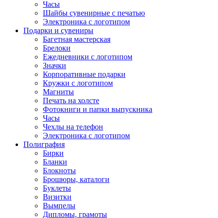
Часы
Шайбы сувенирные с печатью
Электроника с логотипом
Подарки и сувениры
Багетная мастерская
Брелоки
Ежедневники с логотипом
Значки
Корпоративные подарки
Кружки с логотипом
Магниты
Печать на холсте
Фотокниги и папки выпускника
Часы
Чехлы на телефон
Электроника с логотипом
Полиграфия
Бирки
Бланки
Блокноты
Брошюры, каталоги
Буклеты
Визитки
Вымпелы
Дипломы, грамоты