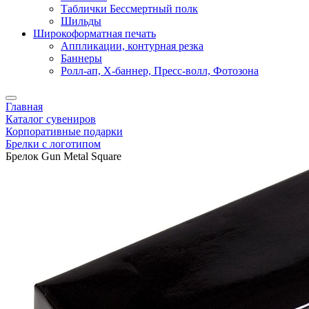
Таблички Бессмертный полк
Шильды
Широкоформатная печать
Аппликации, контурная резка
Баннеры
Ролл-ап, X-баннер, Пресс-волл, Фотозона
Главная
Каталог сувениров
Корпоративные подарки
Брелки с логотипом
Брелок Gun Metal Square