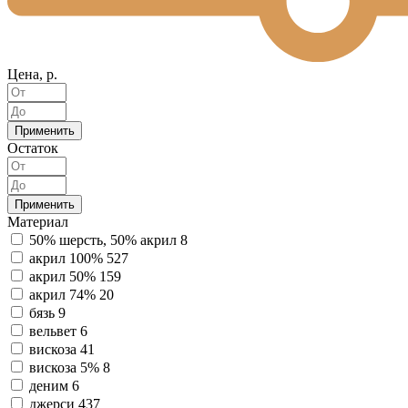
Цена, р.
Применить
Остаток
Применить
Материал
50% шерсть, 50% акрил
8
акрил 100%
527
акрил 50%
159
акрил 74%
20
бязь
9
вельвет
6
вискоза
41
вискоза 5%
8
деним
6
джерси
437