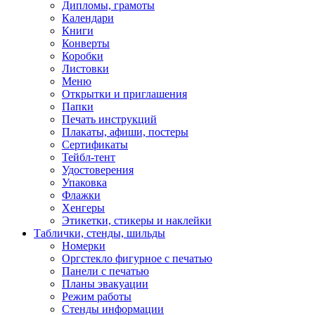
Дипломы, грамоты
Календари
Книги
Конверты
Коробки
Листовки
Меню
Открытки и приглашения
Папки
Печать инструкций
Плакаты, афиши, постеры
Сертификаты
Тейбл-тент
Удостоверения
Упаковка
Флажки
Хенгеры
Этикетки, стикеры и наклейки
Таблички, стенды, шильды
Номерки
Оргстекло фигурное с печатью
Панели с печатью
Планы эвакуации
Режим работы
Стенды информации