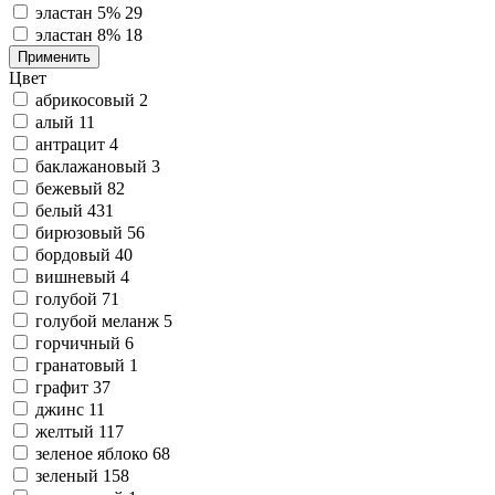
эластан 5%
29
эластан 8%
18
Применить
Цвет
абрикосовый
2
алый
11
антрацит
4
баклажановый
3
бежевый
82
белый
431
бирюзовый
56
бордовый
40
вишневый
4
голубой
71
голубой меланж
5
горчичный
6
гранатовый
1
графит
37
джинс
11
желтый
117
зеленое яблоко
68
зеленый
158