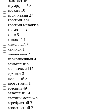
золотистый
1
изумрудный
3
кобальт
10
коричневый
27
красный
324
красный меланж
4
кремовый
4
лайм
5
лиловый
1
лимонный
7
льняной
1
малиновый
2
неокрашенный
4
оливковый
5
оранжевый
117
орхидея
5
песочный
3
прозрачный
1
розовый
49
салатовый
14
светлый меланж
5
серебристый
3
серо-зеленый
2