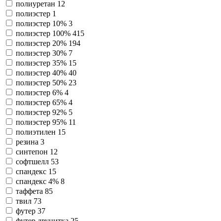
полиуретан
12
полиэстер
1
полиэстер 10%
3
полиэстер 100%
415
полиэстер 20%
194
полиэстер 30%
7
полиэстер 35%
15
полиэстер 40%
40
полиэстер 50%
23
полиэстер 6%
4
полиэстер 65%
4
полиэстер 92%
5
полиэстер 95%
11
полиэтилен
15
резина
3
синтепон
12
софтшелл
53
спандекс
15
спандекс 4%
8
таффета
85
твил
73
футер
37
футер двунитка
25