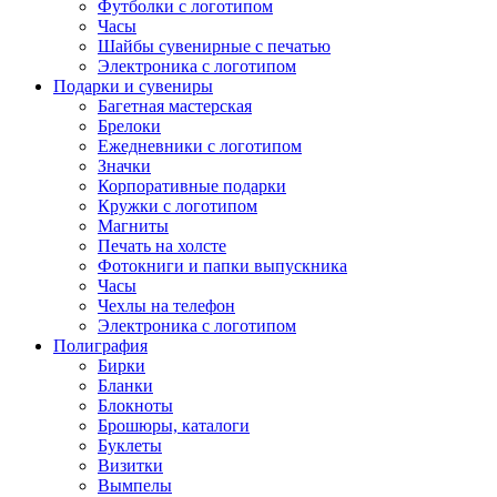
Футболки с логотипом
Часы
Шайбы сувенирные с печатью
Электроника с логотипом
Подарки и сувениры
Багетная мастерская
Брелоки
Ежедневники с логотипом
Значки
Корпоративные подарки
Кружки с логотипом
Магниты
Печать на холсте
Фотокниги и папки выпускника
Часы
Чехлы на телефон
Электроника с логотипом
Полиграфия
Бирки
Бланки
Блокноты
Брошюры, каталоги
Буклеты
Визитки
Вымпелы