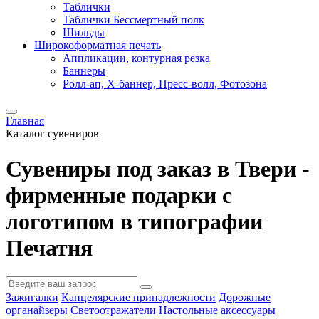
Таблички
Таблички Бессмертный полк
Шильды
Широкоформатная печать
Аппликации, контурная резка
Баннеры
Ролл-ап, X-баннер, Пресс-волл, Фотозона
Главная
Каталог сувениров
Сувениры под заказ в Твери -
фирменные подарки с
логотипом в типографии
Печатня
Зажигалки
Канцелярские принадлежности
Дорожные
органайзеры
Светоотражатели
Настольные аксессуары