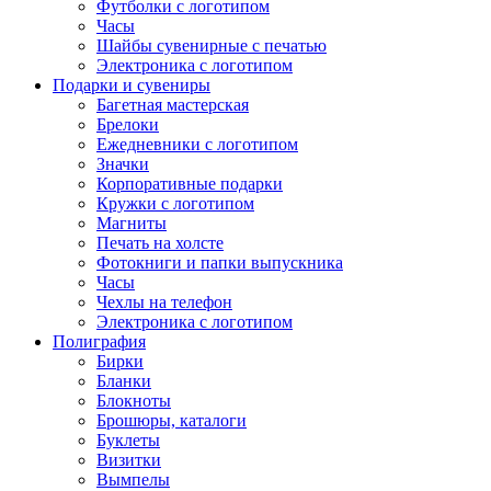
Футболки с логотипом
Часы
Шайбы сувенирные с печатью
Электроника с логотипом
Подарки и сувениры
Багетная мастерская
Брелоки
Ежедневники с логотипом
Значки
Корпоративные подарки
Кружки с логотипом
Магниты
Печать на холсте
Фотокниги и папки выпускника
Часы
Чехлы на телефон
Электроника с логотипом
Полиграфия
Бирки
Бланки
Блокноты
Брошюры, каталоги
Буклеты
Визитки
Вымпелы