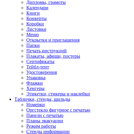
Дипломы, грамоты
Календари
Книги
Конверты
Коробки
Листовки
Меню
Открытки и приглашения
Папки
Печать инструкций
Плакаты, афиши, постеры
Сертификаты
Тейбл-тент
Удостоверения
Упаковка
Флажки
Хенгеры
Этикетки, стикеры и наклейки
Таблички, стенды, шильды
Номерки
Оргстекло фигурное с печатью
Панели с печатью
Планы эвакуации
Режим работы
Стенды информации