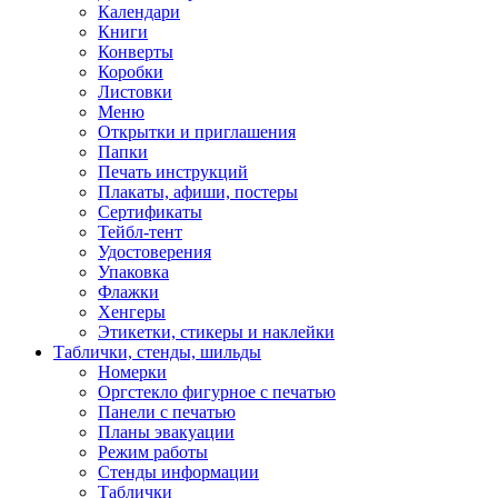
Календари
Книги
Конверты
Коробки
Листовки
Меню
Открытки и приглашения
Папки
Печать инструкций
Плакаты, афиши, постеры
Сертификаты
Тейбл-тент
Удостоверения
Упаковка
Флажки
Хенгеры
Этикетки, стикеры и наклейки
Таблички, стенды, шильды
Номерки
Оргстекло фигурное с печатью
Панели с печатью
Планы эвакуации
Режим работы
Стенды информации
Таблички