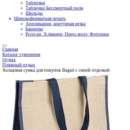
Таблички
Таблички Бессмертный полк
Шильды
Широкоформатная печать
Аппликации, контурная резка
Баннеры
Ролл-ап, X-баннер, Пресс-волл, Фотозона
Главная
Каталог сувениров
Отдых
Пляжный отдых
Холщовая сумка для покупок Bagari с синей отделкой