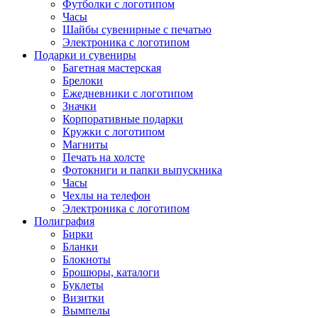
Футболки с логотипом
Часы
Шайбы сувенирные с печатью
Электроника с логотипом
Подарки и сувениры
Багетная мастерская
Брелоки
Ежедневники с логотипом
Значки
Корпоративные подарки
Кружки с логотипом
Магниты
Печать на холсте
Фотокниги и папки выпускника
Часы
Чехлы на телефон
Электроника с логотипом
Полиграфия
Бирки
Бланки
Блокноты
Брошюры, каталоги
Буклеты
Визитки
Вымпелы