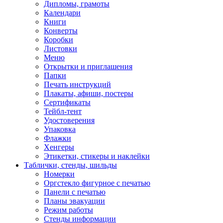
Дипломы, грамоты
Календари
Книги
Конверты
Коробки
Листовки
Меню
Открытки и приглашения
Папки
Печать инструкций
Плакаты, афиши, постеры
Сертификаты
Тейбл-тент
Удостоверения
Упаковка
Флажки
Хенгеры
Этикетки, стикеры и наклейки
Таблички, стенды, шильды
Номерки
Оргстекло фигурное с печатью
Панели с печатью
Планы эвакуации
Режим работы
Стенды информации