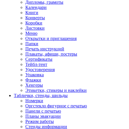
Дипломы, грамоты
Календари
Книги
Конверты
Коробки
Листовки
Меню
Открытки и приглашения
Папки
Печать инструкций
Плакаты, афиши, постеры
Сертификаты
Тейбл-тент
Удостоверения
Упаковка
Флажки
Хенгеры
Этикетки, стикеры и наклейки
Таблички, стенды, шильды
Номерки
Оргстекло фигурное с печатью
Панели с печатью
Планы эвакуации
Режим работы
Стенды информации