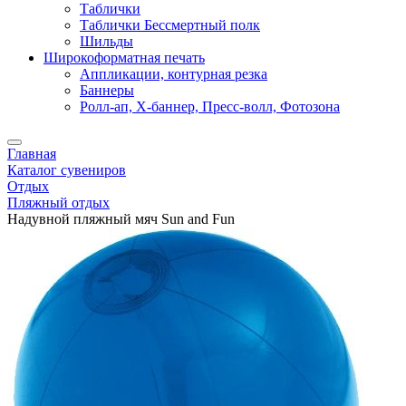
Таблички
Таблички Бессмертный полк
Шильды
Широкоформатная печать
Аппликации, контурная резка
Баннеры
Ролл-ап, X-баннер, Пресс-волл, Фотозона
Главная
Каталог сувениров
Отдых
Пляжный отдых
Надувной пляжный мяч Sun and Fun