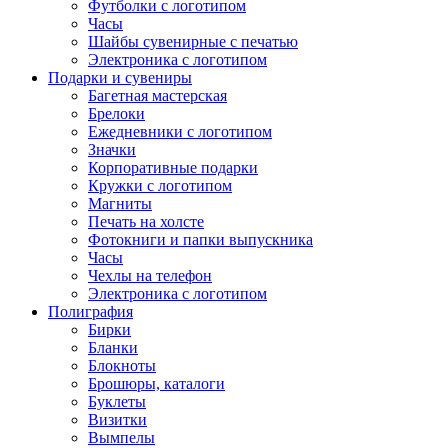
Футболки с логотипом
Часы
Шайбы сувенирные с печатью
Электроника с логотипом
Подарки и сувениры
Багетная мастерская
Брелоки
Ежедневники с логотипом
Значки
Корпоративные подарки
Кружки с логотипом
Магниты
Печать на холсте
Фотокниги и папки выпускника
Часы
Чехлы на телефон
Электроника с логотипом
Полиграфия
Бирки
Бланки
Блокноты
Брошюры, каталоги
Буклеты
Визитки
Вымпелы