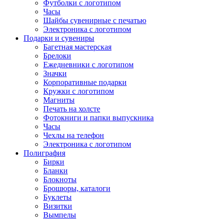
Футболки с логотипом
Часы
Шайбы сувенирные с печатью
Электроника с логотипом
Подарки и сувениры
Багетная мастерская
Брелоки
Ежедневники с логотипом
Значки
Корпоративные подарки
Кружки с логотипом
Магниты
Печать на холсте
Фотокниги и папки выпускника
Часы
Чехлы на телефон
Электроника с логотипом
Полиграфия
Бирки
Бланки
Блокноты
Брошюры, каталоги
Буклеты
Визитки
Вымпелы