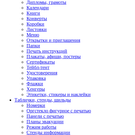
Дипломы, грамоты
Календари
Книги
Конверты
Коробки
Листовки
Меню
Открытки и приглашения
Папки
Печать инструкций
Плакаты, афиши, постеры
Сертификаты
Тейбл-тент
Удостоверения
Упаковка
Флажки
Хенгеры
Этикетки, стикеры и наклейки
Таблички, стенды, шильды
Номерки
Оргстекло фигурное с печатью
Панели с печатью
Планы эвакуации
Режим работы
Стенды информации