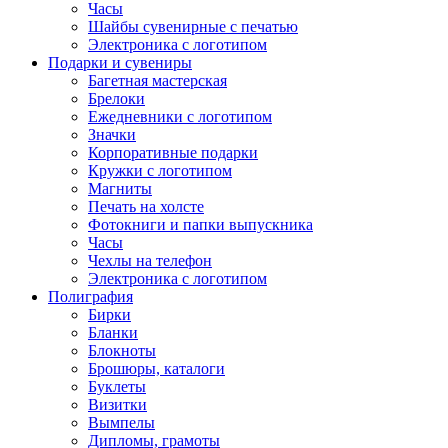
Часы
Шайбы сувенирные с печатью
Электроника с логотипом
Подарки и сувениры
Багетная мастерская
Брелоки
Ежедневники с логотипом
Значки
Корпоративные подарки
Кружки с логотипом
Магниты
Печать на холсте
Фотокниги и папки выпускника
Часы
Чехлы на телефон
Электроника с логотипом
Полиграфия
Бирки
Бланки
Блокноты
Брошюры, каталоги
Буклеты
Визитки
Вымпелы
Дипломы, грамоты