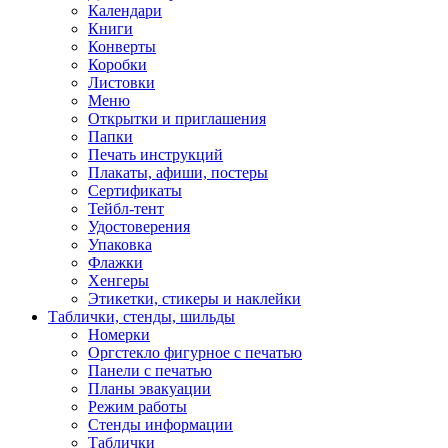
Календари
Книги
Конверты
Коробки
Листовки
Меню
Открытки и приглашения
Папки
Печать инструкций
Плакаты, афиши, постеры
Сертификаты
Тейбл-тент
Удостоверения
Упаковка
Флажки
Хенгеры
Этикетки, стикеры и наклейки
Таблички, стенды, шильды
Номерки
Оргстекло фигурное с печатью
Панели с печатью
Планы эвакуации
Режим работы
Стенды информации
Таблички