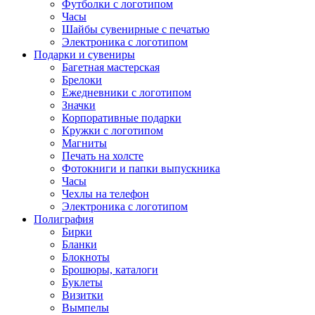
Футболки с логотипом
Часы
Шайбы сувенирные с печатью
Электроника с логотипом
Подарки и сувениры
Багетная мастерская
Брелоки
Ежедневники с логотипом
Значки
Корпоративные подарки
Кружки с логотипом
Магниты
Печать на холсте
Фотокниги и папки выпускника
Часы
Чехлы на телефон
Электроника с логотипом
Полиграфия
Бирки
Бланки
Блокноты
Брошюры, каталоги
Буклеты
Визитки
Вымпелы