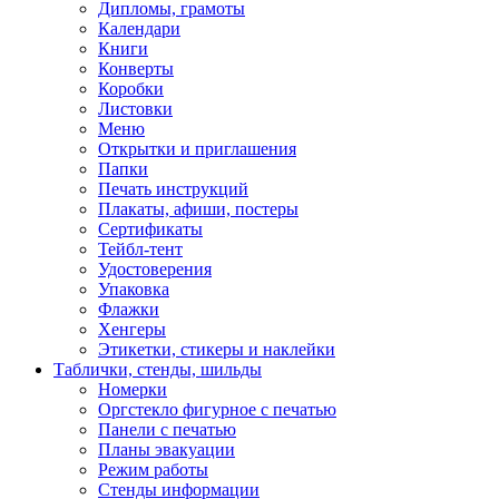
Дипломы, грамоты
Календари
Книги
Конверты
Коробки
Листовки
Меню
Открытки и приглашения
Папки
Печать инструкций
Плакаты, афиши, постеры
Сертификаты
Тейбл-тент
Удостоверения
Упаковка
Флажки
Хенгеры
Этикетки, стикеры и наклейки
Таблички, стенды, шильды
Номерки
Оргстекло фигурное с печатью
Панели с печатью
Планы эвакуации
Режим работы
Стенды информации