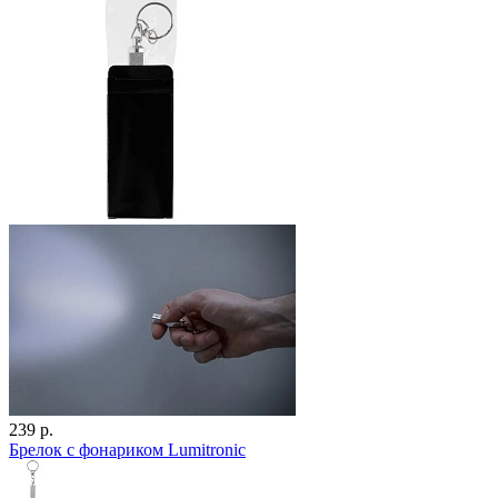
239 р.
Брелок с фонариком Lumitronic