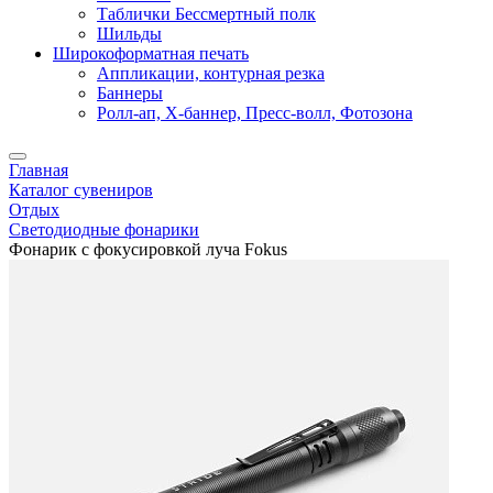
Таблички Бессмертный полк
Шильды
Широкоформатная печать
Аппликации, контурная резка
Баннеры
Ролл-ап, X-баннер, Пресс-волл, Фотозона
Главная
Каталог сувениров
Отдых
Светодиодные фонарики
Фонарик с фокусировкой луча Fokus