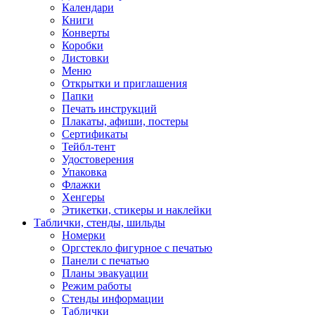
Календари
Книги
Конверты
Коробки
Листовки
Меню
Открытки и приглашения
Папки
Печать инструкций
Плакаты, афиши, постеры
Сертификаты
Тейбл-тент
Удостоверения
Упаковка
Флажки
Хенгеры
Этикетки, стикеры и наклейки
Таблички, стенды, шильды
Номерки
Оргстекло фигурное с печатью
Панели с печатью
Планы эвакуации
Режим работы
Стенды информации
Таблички