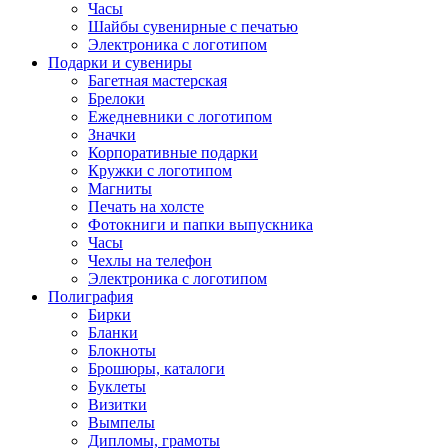
Часы
Шайбы сувенирные с печатью
Электроника с логотипом
Подарки и сувениры
Багетная мастерская
Брелоки
Ежедневники с логотипом
Значки
Корпоративные подарки
Кружки с логотипом
Магниты
Печать на холсте
Фотокниги и папки выпускника
Часы
Чехлы на телефон
Электроника с логотипом
Полиграфия
Бирки
Бланки
Блокноты
Брошюры, каталоги
Буклеты
Визитки
Вымпелы
Дипломы, грамоты