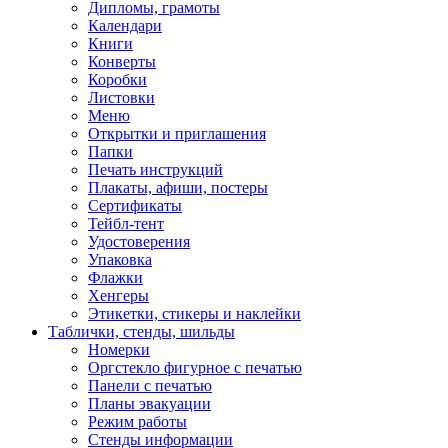
Дипломы, грамоты
Календари
Книги
Конверты
Коробки
Листовки
Меню
Открытки и приглашения
Папки
Печать инструкций
Плакаты, афиши, постеры
Сертификаты
Тейбл-тент
Удостоверения
Упаковка
Флажки
Хенгеры
Этикетки, стикеры и наклейки
Таблички, стенды, шильды
Номерки
Оргстекло фигурное с печатью
Панели с печатью
Планы эвакуации
Режим работы
Стенды информации