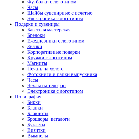
Футболки с логотипом
Часы
Шайбы сувенирные с печатью
Электроника с логотипом
Подарки и сувениры
Багетная мастерская
Брелоки
Ежедневники с логотипом
Значки
Корпоративные подарки
Кружки с логотипом
Магниты
Печать на холсте
Фотокниги и папки выпускника
Часы
Чехлы на телефон
Электроника с логотипом
Полиграфия
Бирки
Бланки
Блокноты
Брошюры, каталоги
Буклеты
Визитки
Вымпелы