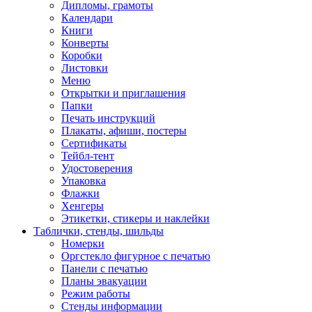
Дипломы, грамоты
Календари
Книги
Конверты
Коробки
Листовки
Меню
Открытки и приглашения
Папки
Печать инструкций
Плакаты, афиши, постеры
Сертификаты
Тейбл-тент
Удостоверения
Упаковка
Флажки
Хенгеры
Этикетки, стикеры и наклейки
Таблички, стенды, шильды
Номерки
Оргстекло фигурное с печатью
Панели с печатью
Планы эвакуации
Режим работы
Стенды информации