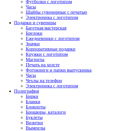
Футболки с логотипом
Часы
Шайбы сувенирные с печатью
Электроника с логотипом
Подарки и сувениры
Багетная мастерская
Брелоки
Ежедневники с логотипом
Значки
Корпоративные подарки
Кружки с логотипом
Магниты
Печать на холсте
Фотокниги и папки выпускника
Часы
Чехлы на телефон
Электроника с логотипом
Полиграфия
Бирки
Бланки
Блокноты
Брошюры, каталоги
Буклеты
Визитки
Вымпелы