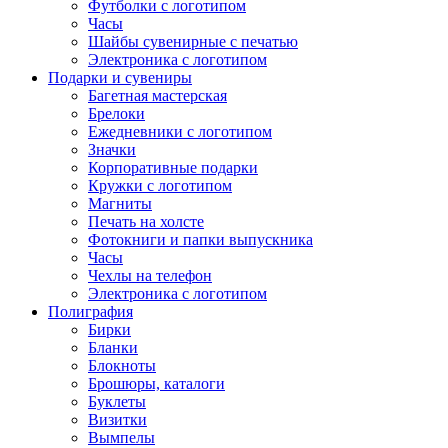
Футболки с логотипом
Часы
Шайбы сувенирные с печатью
Электроника с логотипом
Подарки и сувениры
Багетная мастерская
Брелоки
Ежедневники с логотипом
Значки
Корпоративные подарки
Кружки с логотипом
Магниты
Печать на холсте
Фотокниги и папки выпускника
Часы
Чехлы на телефон
Электроника с логотипом
Полиграфия
Бирки
Бланки
Блокноты
Брошюры, каталоги
Буклеты
Визитки
Вымпелы