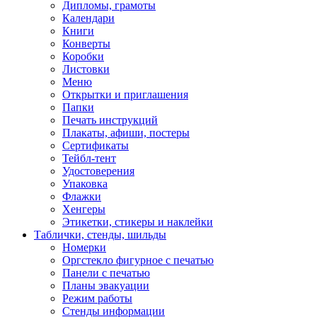
Дипломы, грамоты
Календари
Книги
Конверты
Коробки
Листовки
Меню
Открытки и приглашения
Папки
Печать инструкций
Плакаты, афиши, постеры
Сертификаты
Тейбл-тент
Удостоверения
Упаковка
Флажки
Хенгеры
Этикетки, стикеры и наклейки
Таблички, стенды, шильды
Номерки
Оргстекло фигурное с печатью
Панели с печатью
Планы эвакуации
Режим работы
Стенды информации