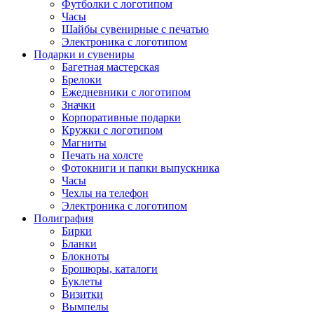
Футболки с логотипом
Часы
Шайбы сувенирные с печатью
Электроника с логотипом
Подарки и сувениры
Багетная мастерская
Брелоки
Ежедневники с логотипом
Значки
Корпоративные подарки
Кружки с логотипом
Магниты
Печать на холсте
Фотокниги и папки выпускника
Часы
Чехлы на телефон
Электроника с логотипом
Полиграфия
Бирки
Бланки
Блокноты
Брошюры, каталоги
Буклеты
Визитки
Вымпелы