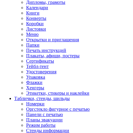
Дипломы, грамоты
Календари
Книги
Конверты
Коробки
Листовки
Меню
Открытки и приглашения
Папки
Печать инструкций
Плакаты, афиши, постеры
Сертификаты
Тейбл-тент
Удостоверения
Упаковка
Флажки
Хенгеры
Этикетки, стикеры и наклейки
Таблички, стенды, шильды
Номерки
Оргстекло фигурное с печатью
Панели с печатью
Планы эвакуации
Режим работы
Стенды информации