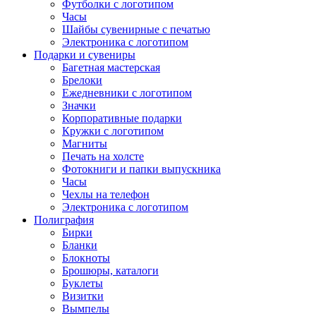
Футболки с логотипом
Часы
Шайбы сувенирные с печатью
Электроника с логотипом
Подарки и сувениры
Багетная мастерская
Брелоки
Ежедневники с логотипом
Значки
Корпоративные подарки
Кружки с логотипом
Магниты
Печать на холсте
Фотокниги и папки выпускника
Часы
Чехлы на телефон
Электроника с логотипом
Полиграфия
Бирки
Бланки
Блокноты
Брошюры, каталоги
Буклеты
Визитки
Вымпелы