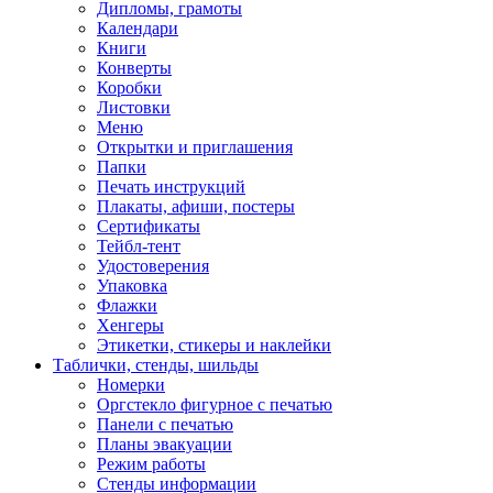
Дипломы, грамоты
Календари
Книги
Конверты
Коробки
Листовки
Меню
Открытки и приглашения
Папки
Печать инструкций
Плакаты, афиши, постеры
Сертификаты
Тейбл-тент
Удостоверения
Упаковка
Флажки
Хенгеры
Этикетки, стикеры и наклейки
Таблички, стенды, шильды
Номерки
Оргстекло фигурное с печатью
Панели с печатью
Планы эвакуации
Режим работы
Стенды информации