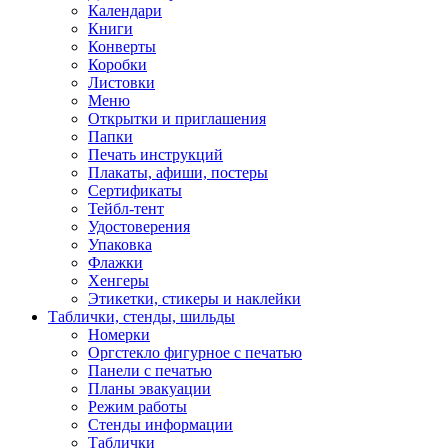
Календари
Книги
Конверты
Коробки
Листовки
Меню
Открытки и приглашения
Папки
Печать инструкций
Плакаты, афиши, постеры
Сертификаты
Тейбл-тент
Удостоверения
Упаковка
Флажки
Хенгеры
Этикетки, стикеры и наклейки
Таблички, стенды, шильды
Номерки
Оргстекло фигурное с печатью
Панели с печатью
Планы эвакуации
Режим работы
Стенды информации
Таблички