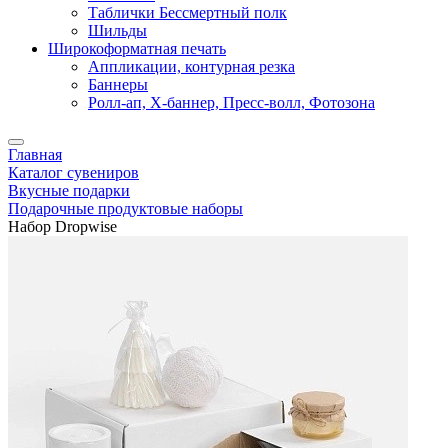
Таблички Бессмертный полк
Шильды
Широкоформатная печать
Аппликации, контурная резка
Баннеры
Ролл-ап, X-баннер, Пресс-волл, Фотозона
Главная
Каталог сувениров
Вкусные подарки
Подарочные продуктовые наборы
Набор Dropwise