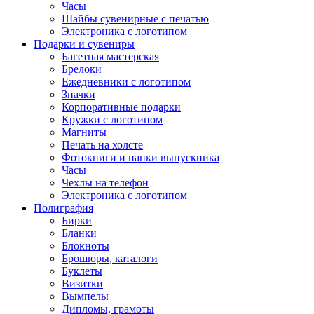
Часы
Шайбы сувенирные с печатью
Электроника с логотипом
Подарки и сувениры
Багетная мастерская
Брелоки
Ежедневники с логотипом
Значки
Корпоративные подарки
Кружки с логотипом
Магниты
Печать на холсте
Фотокниги и папки выпускника
Часы
Чехлы на телефон
Электроника с логотипом
Полиграфия
Бирки
Бланки
Блокноты
Брошюры, каталоги
Буклеты
Визитки
Вымпелы
Дипломы, грамоты