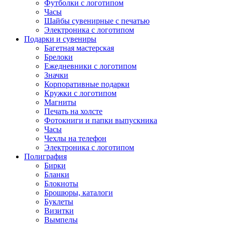
Футболки с логотипом
Часы
Шайбы сувенирные с печатью
Электроника с логотипом
Подарки и сувениры
Багетная мастерская
Брелоки
Ежедневники с логотипом
Значки
Корпоративные подарки
Кружки с логотипом
Магниты
Печать на холсте
Фотокниги и папки выпускника
Часы
Чехлы на телефон
Электроника с логотипом
Полиграфия
Бирки
Бланки
Блокноты
Брошюры, каталоги
Буклеты
Визитки
Вымпелы