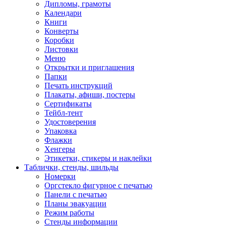
Дипломы, грамоты
Календари
Книги
Конверты
Коробки
Листовки
Меню
Открытки и приглашения
Папки
Печать инструкций
Плакаты, афиши, постеры
Сертификаты
Тейбл-тент
Удостоверения
Упаковка
Флажки
Хенгеры
Этикетки, стикеры и наклейки
Таблички, стенды, шильды
Номерки
Оргстекло фигурное с печатью
Панели с печатью
Планы эвакуации
Режим работы
Стенды информации