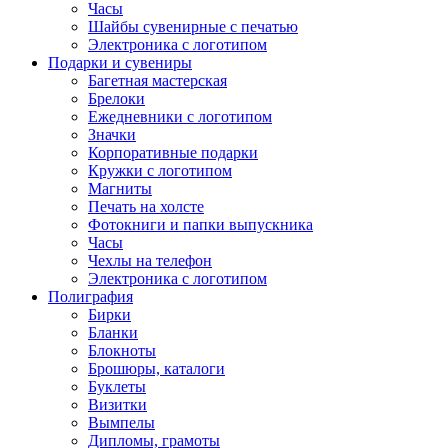
Часы
Шайбы сувенирные с печатью
Электроника с логотипом
Подарки и сувениры
Багетная мастерская
Брелоки
Ежедневники с логотипом
Значки
Корпоративные подарки
Кружки с логотипом
Магниты
Печать на холсте
Фотокниги и папки выпускника
Часы
Чехлы на телефон
Электроника с логотипом
Полиграфия
Бирки
Бланки
Блокноты
Брошюры, каталоги
Буклеты
Визитки
Вымпелы
Дипломы, грамоты