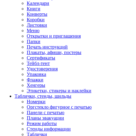
Календари
Книги
Конверты
Коробки
Листовки
Меню
Открытки и приглашения
Папки
Печать инструкций
Плакаты, афиши, постеры
Сертификаты
Тейбл-тент
Удостоверения
Упаковка
Флажки
Хенгеры
Этикетки, стикеры и наклейки
Таблички, стенды, шильды
Номерки
Оргстекло фигурное с печатью
Панели с печатью
Планы эвакуации
Режим работы
Стенды информации
Таблички