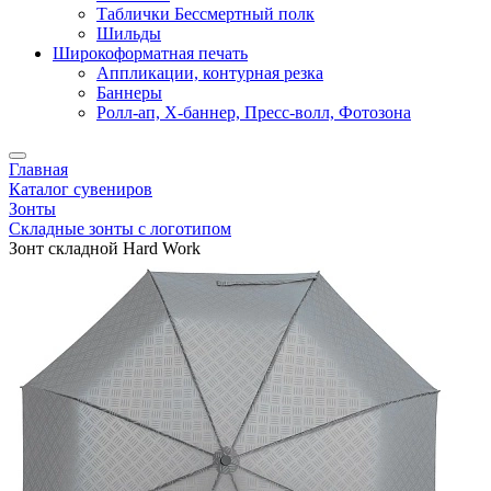
Таблички Бессмертный полк
Шильды
Широкоформатная печать
Аппликации, контурная резка
Баннеры
Ролл-ап, X-баннер, Пресс-волл, Фотозона
Главная
Каталог сувениров
Зонты
Складные зонты с логотипом
Зонт складной Hard Work