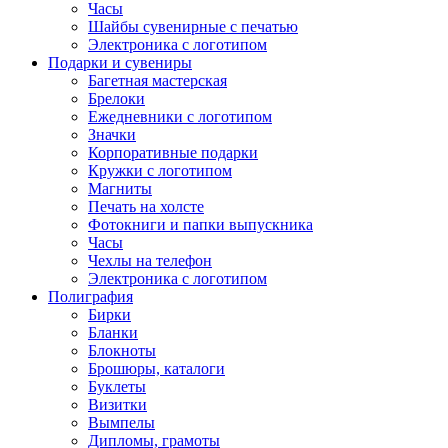
Часы
Шайбы сувенирные с печатью
Электроника с логотипом
Подарки и сувениры
Багетная мастерская
Брелоки
Ежедневники с логотипом
Значки
Корпоративные подарки
Кружки с логотипом
Магниты
Печать на холсте
Фотокниги и папки выпускника
Часы
Чехлы на телефон
Электроника с логотипом
Полиграфия
Бирки
Бланки
Блокноты
Брошюры, каталоги
Буклеты
Визитки
Вымпелы
Дипломы, грамоты