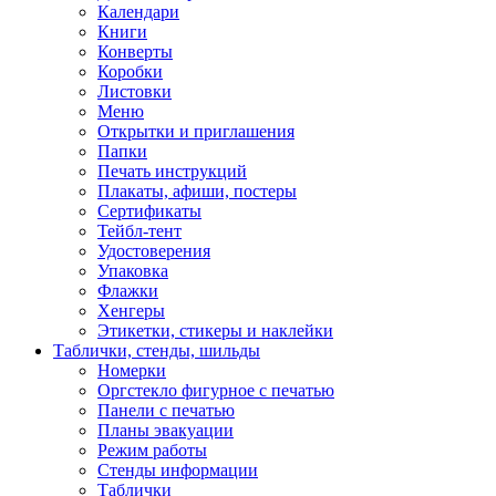
Календари
Книги
Конверты
Коробки
Листовки
Меню
Открытки и приглашения
Папки
Печать инструкций
Плакаты, афиши, постеры
Сертификаты
Тейбл-тент
Удостоверения
Упаковка
Флажки
Хенгеры
Этикетки, стикеры и наклейки
Таблички, стенды, шильды
Номерки
Оргстекло фигурное с печатью
Панели с печатью
Планы эвакуации
Режим работы
Стенды информации
Таблички