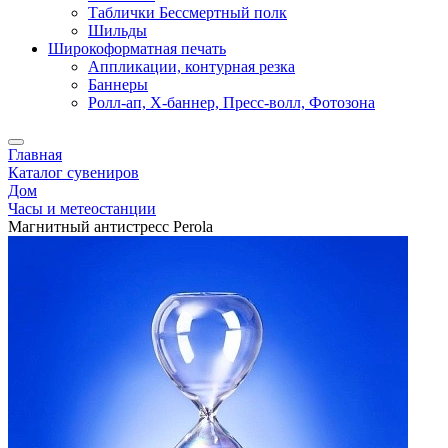
Таблички Бессмертный полк
Шильды
Широкоформатная печать
Аппликации, контурная резка
Баннеры
Ролл-ап, X-баннер, Пресс-волл, Фотозона
Главная
Каталог сувениров
Дом
Часы и метеостанции
Магнитный антистресс Perola