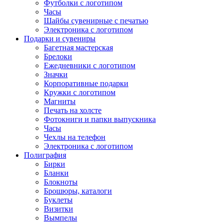
Футболки с логотипом
Часы
Шайбы сувенирные с печатью
Электроника с логотипом
Подарки и сувениры
Багетная мастерская
Брелоки
Ежедневники с логотипом
Значки
Корпоративные подарки
Кружки с логотипом
Магниты
Печать на холсте
Фотокниги и папки выпускника
Часы
Чехлы на телефон
Электроника с логотипом
Полиграфия
Бирки
Бланки
Блокноты
Брошюры, каталоги
Буклеты
Визитки
Вымпелы