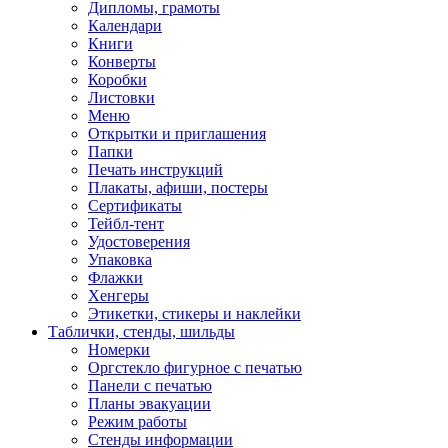
Дипломы, грамоты
Календари
Книги
Конверты
Коробки
Листовки
Меню
Открытки и приглашения
Папки
Печать инструкций
Плакаты, афиши, постеры
Сертификаты
Тейбл-тент
Удостоверения
Упаковка
Флажки
Хенгеры
Этикетки, стикеры и наклейки
Таблички, стенды, шильды
Номерки
Оргстекло фигурное с печатью
Панели с печатью
Планы эвакуации
Режим работы
Стенды информации