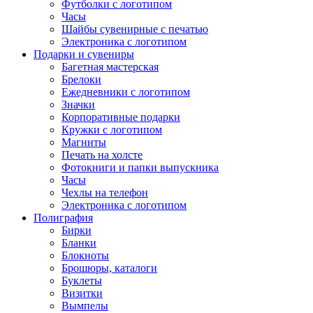
Футболки с логотипом
Часы
Шайбы сувенирные с печатью
Электроника с логотипом
Подарки и сувениры
Багетная мастерская
Брелоки
Ежедневники с логотипом
Значки
Корпоративные подарки
Кружки с логотипом
Магниты
Печать на холсте
Фотокниги и папки выпускника
Часы
Чехлы на телефон
Электроника с логотипом
Полиграфия
Бирки
Бланки
Блокноты
Брошюры, каталоги
Буклеты
Визитки
Вымпелы