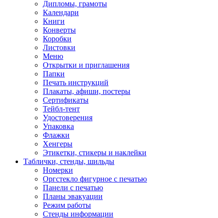
Дипломы, грамоты
Календари
Книги
Конверты
Коробки
Листовки
Меню
Открытки и приглашения
Папки
Печать инструкций
Плакаты, афиши, постеры
Сертификаты
Тейбл-тент
Удостоверения
Упаковка
Флажки
Хенгеры
Этикетки, стикеры и наклейки
Таблички, стенды, шильды
Номерки
Оргстекло фигурное с печатью
Панели с печатью
Планы эвакуации
Режим работы
Стенды информации