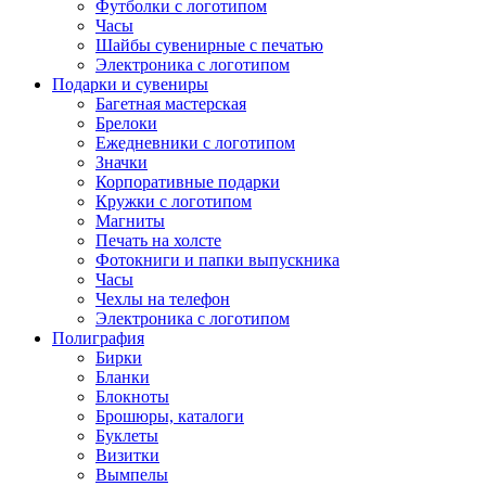
Футболки с логотипом
Часы
Шайбы сувенирные с печатью
Электроника с логотипом
Подарки и сувениры
Багетная мастерская
Брелоки
Ежедневники с логотипом
Значки
Корпоративные подарки
Кружки с логотипом
Магниты
Печать на холсте
Фотокниги и папки выпускника
Часы
Чехлы на телефон
Электроника с логотипом
Полиграфия
Бирки
Бланки
Блокноты
Брошюры, каталоги
Буклеты
Визитки
Вымпелы