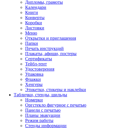
Дипломы, грамоты
Календари
Книги
Конверты
Коробки
Листовки
Меню
Открытки и приглашения
Папки
Печать инструкций
Плакаты, афиши, постеры
Сертификаты
Тейбл-тент
Удостоверения
Упаковка
Флажки
Хенгеры
Этикетки, стикеры и наклейки
Таблички, стенды, шильды
Номерки
Оргстекло фигурное с печатью
Панели с печатью
Планы эвакуации
Режим работы
Стенды информации