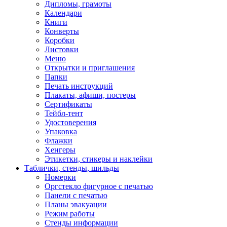
Дипломы, грамоты
Календари
Книги
Конверты
Коробки
Листовки
Меню
Открытки и приглашения
Папки
Печать инструкций
Плакаты, афиши, постеры
Сертификаты
Тейбл-тент
Удостоверения
Упаковка
Флажки
Хенгеры
Этикетки, стикеры и наклейки
Таблички, стенды, шильды
Номерки
Оргстекло фигурное с печатью
Панели с печатью
Планы эвакуации
Режим работы
Стенды информации