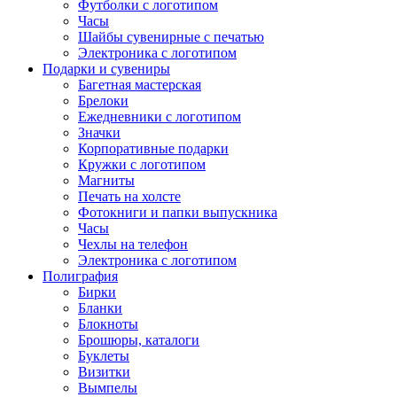
Футболки с логотипом
Часы
Шайбы сувенирные с печатью
Электроника с логотипом
Подарки и сувениры
Багетная мастерская
Брелоки
Ежедневники с логотипом
Значки
Корпоративные подарки
Кружки с логотипом
Магниты
Печать на холсте
Фотокниги и папки выпускника
Часы
Чехлы на телефон
Электроника с логотипом
Полиграфия
Бирки
Бланки
Блокноты
Брошюры, каталоги
Буклеты
Визитки
Вымпелы