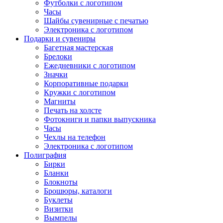
Футболки с логотипом
Часы
Шайбы сувенирные с печатью
Электроника с логотипом
Подарки и сувениры
Багетная мастерская
Брелоки
Ежедневники с логотипом
Значки
Корпоративные подарки
Кружки с логотипом
Магниты
Печать на холсте
Фотокниги и папки выпускника
Часы
Чехлы на телефон
Электроника с логотипом
Полиграфия
Бирки
Бланки
Блокноты
Брошюры, каталоги
Буклеты
Визитки
Вымпелы