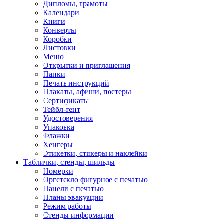
Дипломы, грамоты
Календари
Книги
Конверты
Коробки
Листовки
Меню
Открытки и приглашения
Папки
Печать инструкций
Плакаты, афиши, постеры
Сертификаты
Тейбл-тент
Удостоверения
Упаковка
Флажки
Хенгеры
Этикетки, стикеры и наклейки
Таблички, стенды, шильды
Номерки
Оргстекло фигурное с печатью
Панели с печатью
Планы эвакуации
Режим работы
Стенды информации